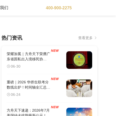
于我们
400-900-2275
大洋洲地区
热门资讯
查看更多
澳大利亚
瓦努阿图
新西兰
荣耀加冕｜方舟天下荣膺广
东省因私出入境移民协
会“标杆会员单位”
06-30
重磅｜2026 华侨生联考分
数线出炉！时间轴全汇总：
这5个关键节点错过1个，
06-24
身份白办。
方舟天下速递：2026年7月
美国绿卡排期最新公示！