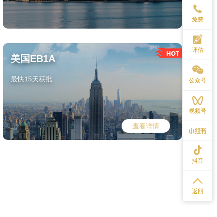
免费
评估
美国EB1A
最快15天获批
公众号
视频号
查看详情
抖音
返回