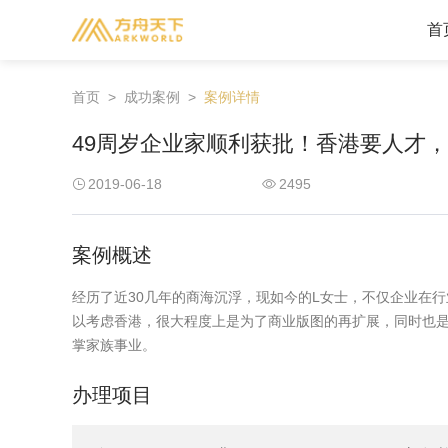
首
首页
>
成功案例
>
案例详情
美洲地区
49周岁企业家顺利获批！香港要人才
美国
加拿大
2019-06-18
2495
圣基茨
格林纳达
安提瓜
圣卢西亚
案例概述
多米尼克
经历了近30几年的商海沉浮，现如今的L女士，不仅企业在
以考虑香港，很大程度上是为了商业版图的再扩展，同时也
掌家族事业。
办理项目