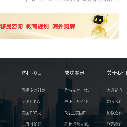
下一篇： 打分120，人才清单创奇迹，谁说香港优才成功率低？
热门项目
成功案例
关于我
香港专才计划
香港专才：物...
方舟简介
3
美国EB1A
中小工贸企业...
加入我们
美国EB5投...
R先生美国E...
洽谈合作
土耳其护照
品牌运营专家...
联系我们