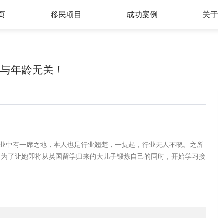
页
移民项目
成功案例
关
欧洲地区
亚洲地区
，与年龄无关！
土耳其
希腊
中国香港
新加坡
葡萄牙
西班牙
菲律宾
马来西亚
塞浦路斯
马耳他
爱尔兰
匈牙利
行业中有一席之地，本人也是行业翘楚，一提起，行业无人不晓。之所
是为了让她即将从英国留学归来的大儿子锻炼自己的同时，开始学习接