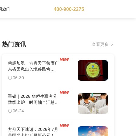
于我们
400-900-2275
大洋洲地区
热门资讯
查看更多
澳大利亚
瓦努阿图
新西兰
荣耀加冕｜方舟天下荣膺广
东省因私出入境移民协
会“标杆会员单位”
06-30
重磅｜2026 华侨生联考分
数线出炉！时间轴全汇总：
这5个关键节点错过1个，
06-24
身份白办。
方舟天下速递：2026年7月
美国绿卡排期最新公示！