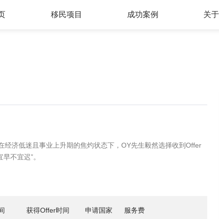
页
移民项目
成功案例
关
欧洲地区
亚洲地区
土耳其
希腊
中国香港
新加坡
葡萄牙
西班牙
菲律宾
马来西亚
塞浦路斯
马耳他
爱尔兰
匈牙利
经济低迷且事业上升期的焦灼状态下，OY先生毅然选择收到Offer
宜早不宜迟”。
间
获得Offer时间
申请国家
服务费