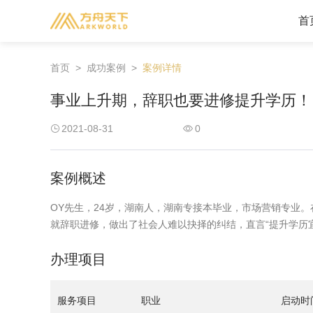
首
首页
>
成功案例
>
案例详情
美洲地区
事业上升期，辞职也要进修提升学历！
美国
加拿大
2021-08-31
0
圣基茨
格林纳达
安提瓜
圣卢西亚
案例概述
多米尼克
OY先生，24岁，湖南人，湖南专接本毕业，市场营销专业。在
就辞职进修，做出了社会人难以抉择的纠结，直言“提升学历
办理项目
服务项目
职业
启动时