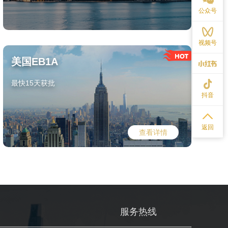
公众号
视频号
美国EB1A
最快15天获批
抖音
返回
查看详情
们
服务热线