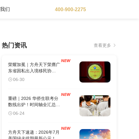
于我们
400-900-2275
大洋洲地区
热门资讯
查看更多
澳大利亚
瓦努阿图
新西兰
荣耀加冕｜方舟天下荣膺广
东省因私出入境移民协
会“标杆会员单位”
06-30
重磅｜2026 华侨生联考分
数线出炉！时间轴全汇总：
这5个关键节点错过1个，
06-24
身份白办。
方舟天下速递：2026年7月
美国绿卡排期最新公示！