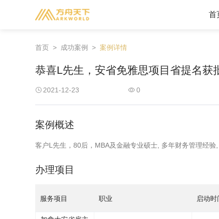
首
首页
>
成功案例
>
案例详情
美洲地区
恭喜L先生，安省免雅思项目省提名获
美国
加拿大
2021-12-23
0
圣基茨
格林纳达
安提瓜
圣卢西亚
案例概述
多米尼克
客户L先生，80后，MBA及金融专业硕士, 多年财务管理经验
办理项目
服务项目
职业
启动时