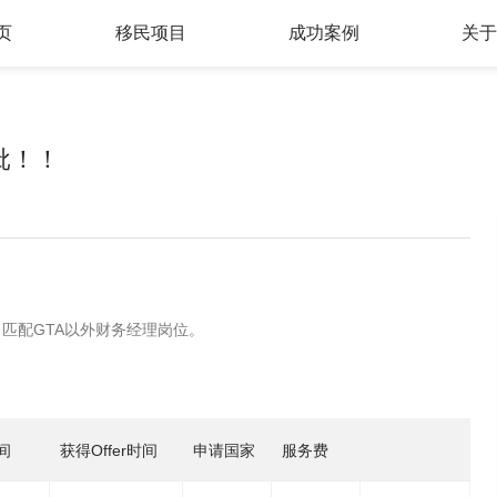
页
移民项目
成功案例
关
欧洲地区
亚洲地区
批！！
土耳其
希腊
中国香港
新加坡
葡萄牙
西班牙
菲律宾
马来西亚
塞浦路斯
马耳他
爱尔兰
匈牙利
, 匹配GTA以外财务经理岗位。
间
获得Offer时间
申请国家
服务费