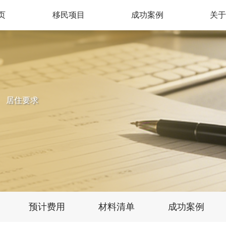
页
移民项目
成功案例
关
欧洲地区
亚洲地区
土耳其
希腊
中国香港
新加坡
葡萄牙
西班牙
菲律宾
马来西亚
居住要求
塞浦路斯
马耳他
爱尔兰
匈牙利
预计费用
材料清单
成功案例