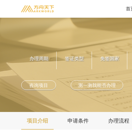
首
美洲地区
美国
加拿大
圣基茨
格林纳达
办理周期
签证类型
免签国家
安提瓜
圣卢西亚
多米尼克
咨询项目
测一测我能否办理
项目介绍
申请条件
办理流程