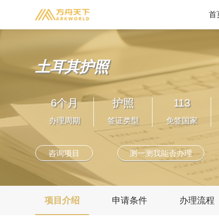
首
美洲地区
土耳其护照
美国
加拿大
圣基茨
格林纳达
6个月
护照
113
安提瓜
圣卢西亚
办理周期
签证类型
免签国家
多米尼克
咨询项目
测一测我能否办理
项目介绍
申请条件
办理流程