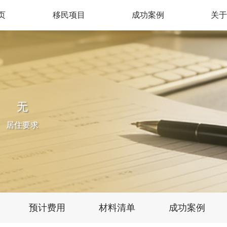
页
移民项目
成功案例
关
欧洲地区
亚洲地区
土耳其
希腊
中国香港
新加坡
葡萄牙
西班牙
菲律宾
马来西亚
无
塞浦路斯
马耳他
居住要求
爱尔兰
匈牙利
预计费用
材料清单
成功案例