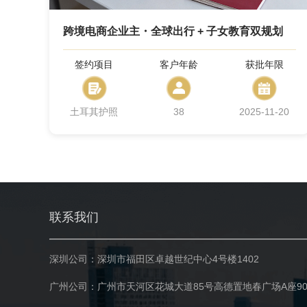
跨境电商企业主・全球出行 + 子女教育双规划
签约项目
客户年龄
获批年限
土耳其护照
38
2025-11-20
联系我们
深圳公司：深圳市福田区卓越世纪中心4号楼1402
广州公司：广州市天河区花城大道85号高德置地春广场A座90