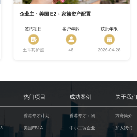
企业主・美国 E2 + 家族资产配置
签约项目
客户年龄
获批年限
土耳其护照
48
2026-04-28
热门项目
成功案例
关于我
香港专才计划
香港专才：物...
方舟简介
3
美国EB1A
中小工贸企业...
加入我们