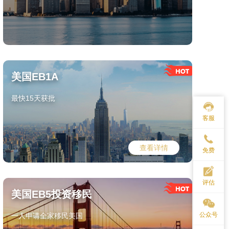
美国EB1A
最快15天获批
客服
查看详情
免费
评估
美国EB5投资移民
公众号
一人申请全家移民美国