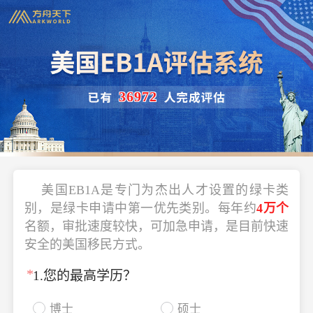
36972
美国EB1A是专门为杰出人才设置的绿卡类
别，是绿卡申请中第一优先类别。每年约
4万个
名额，审批速度较快，可加急申请，是目前快速
安全的美国移民方式。
*
1.您的最高学历？
博士
硕士