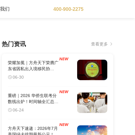
于我们
400-900-2275
大洋洲地区
热门资讯
查看更多
澳大利亚
瓦努阿图
新西兰
荣耀加冕｜方舟天下荣膺广
东省因私出入境移民协
会“标杆会员单位”
06-30
重磅｜2026 华侨生联考分
数线出炉！时间轴全汇总：
这5个关键节点错过1个，
06-24
身份白办。
方舟天下速递：2026年7月
美国绿卡排期最新公示！