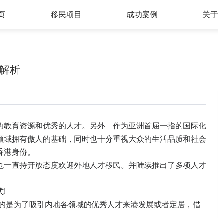
页
移民项目
成功案例
关
欧洲地区
亚洲地区
解析
土耳其
希腊
中国香港
新加坡
葡萄牙
西班牙
菲律宾
马来西亚
塞浦路斯
马耳他
爱尔兰
匈牙利
的教育资源和优秀的人才。另外，作为亚洲首屈一指的国际化
领域拥有傲人的基础，同时也十分重视大众的生活品质和社会
香港身份。
也一直持开放态度欢迎外地人才
移民
。并陆续推出了多项人才
!
目的是为了吸引内地各领域的优秀人才来港发展或者定居，借