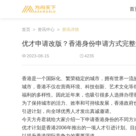
首
首页
>
资讯中心
>
资讯详情
美洲地区
优才申请改版？香港身份申请方式完整
美国
加拿大
2023-08-15
4235
圣基茨
格林纳达
安提瓜
圣卢西亚
多米尼克
香港是一个国际化、繁荣稳定的城市，拥有世界一流
城市，香港不仅在营商环境、科技创新、艺术文化等
福利的多样性。因此近年来，也吸引很多人选择办理
为了保持城市的活力、效率和可持续发展，香港政府
引进计划，向全球优秀人才发出真诚邀请。
今天方舟君就给大家介绍一下申请香港身份的不同方式
优才计划是香港2006年推出的一项人才引进计划。
以提升香港国际竞争力的重要渠道。